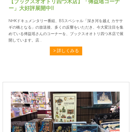
【ブックスオオトリ四つ木店】「傅益瑶コーナ
ー」大好評展開中!!
NHKドキュメンタリー番組、BSスペシャル「深き河を越え カササ
ギの橋となる」の放送後、多くの反響をいただき、今大変注目を集
めている傅益瑶さんのコーナーを、ブックスオオトリ四つ木店で展
開しています。店...
詳しくみる