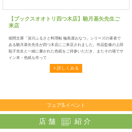
【ブックスオオトリ四つ木店】馳月基矢先生ご
来店
徳間文庫「深川ふるさと料理帖 輪島屋おなつ」シリーズの著者で
ある馳月基矢先生が四つ木店にご来店されました。作品監修の上田
聡子先生と一緒に書かれた色紙をご持参いただき、またその場でサ
イン本・色紙も作って...
詳しくみる
フェア&イベント
店舗
紹介