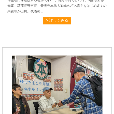
傅益瑶氏を応援する会が5月9日、長野市内で行われ、阿部長野県
知事、荻原長野市長、善光寺本坊大勧進の栢木貫主をはじめ多くの
来賓等が出席。代表発...
詳しくみる